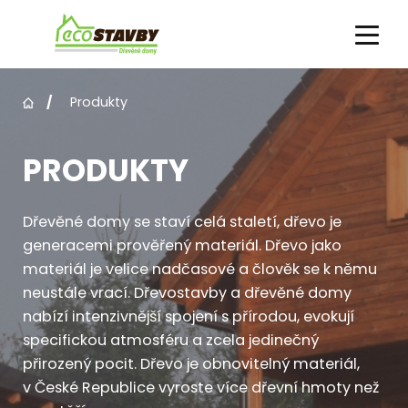
Produkty
PRODUKTY A SLUŽBY
O FIRMĚ
VÝHODY
PRODUKTY
Dřevěné domy se staví celá staletí, dřevo je
generacemi prověřený materiál. Dřevo jako
materiál je velice nadčasové a člověk se k němu
neustále vrací. Dřevostavby a dřevěné domy
nabízí intenzivnější spojení s přírodou, evokují
specifickou atmosféru a zcela jedinečný
přirozený pocit. Dřevo je obnovitelný materiál,
v České Republice vyroste více dřevní hmoty než