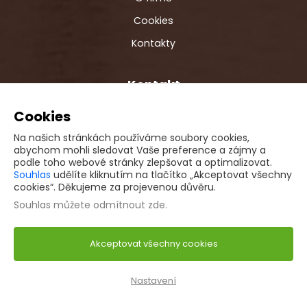
Cookies
Kontakty
Kontakt
info@ecostavby.cz
Cookies
+420 724 871 175
Na našich stránkách používáme soubory cookies,
abychom mohli sledovat Vaše preference a zájmy a
Více kontaktů
podle toho webové stránky zlepšovat a optimalizovat.
Souhlas
udělíte kliknutím na tlačítko „Akceptovat všechny
cookies“. Děkujeme za projevenou důvěru.
Souhlas můžete
odmítnout zde
.
Akceptovat všechny cookies
© 2026 Dřevěné ECO STAVBY s.r.o. Všechna práva
vyhrazena.
Nastavení
Webdesign by
NexGen IT