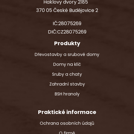
Haklovy dvory 2185
370 05 České Budějovice 2
IČ:28075269
DIČ:CZ28075269
Produkty
Dřevostavby a srubové domy
Domy na klíč
Sruby a chaty
Zahradní stavby
BSH hranoly
Praktické informace
Ochrana osobních údajů
O firmě