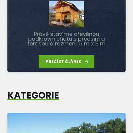
Právě stavíme dřevěnou
podkrovní chatu s předsíní a
terasou o rozměru 5 m x 8 m
PREČÍST ČLÁNEK
KATEGORIE