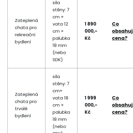
síla
stěny: 7
cm +
Zateplená
Co
vata 12
1 890
chata pro
obsahuj
cm +
000,-
rekreační
cena?
palubka
Kč
bydlení
18 mm
(nebo
SDK)
síla
stěny: 7
cm+
Zateplená
Co
vata 18
1 999
chata pro
obsahuj
cm +
000,-
trvalé
cena?
palubka
Kč
bydlení
18 mm
(nebo