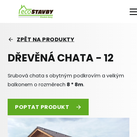
PRODUKTY A SLUŽBY
O FIRMĚ
VÝHODY
ZPĚT NA PRODUKTY
DŘEVĚNÁ CHATA - 12
Srubová chata s obytným podkrovím a velkým
balkonem o rozměrech
8 * 8m
.
POPTAT PRODUKT