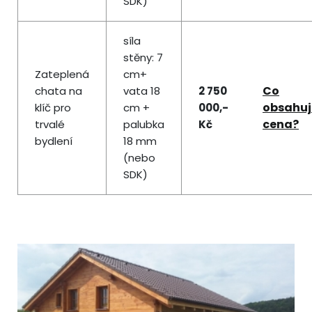
SDK)
síla
stěny: 7
Zateplená
cm+
Co
chata na
vata 18
2 750
obsahuj
klíč pro
cm +
000,-
cena?
trvalé
palubka
Kč
bydlení
18 mm
(nebo
SDK)