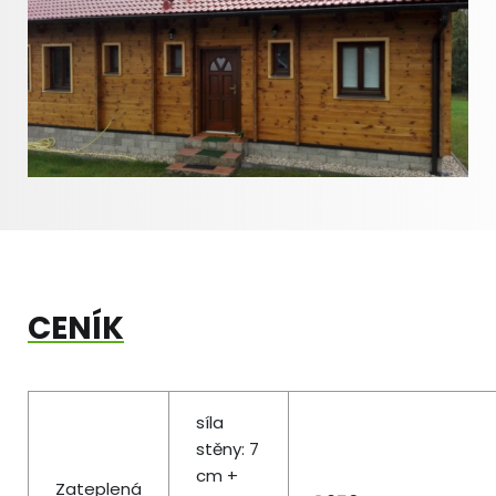
CENÍK
síla
stěny: 7
cm +
Zateplená