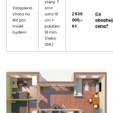
stěny: 7
Zateplená
cm+
Co
chata na
vata 18
2 530
obsahuj
klíč pro
cm +
000,-
cena?
trvalé
palubka
Kč
bydlení
18 mm
(nebo
SDK)