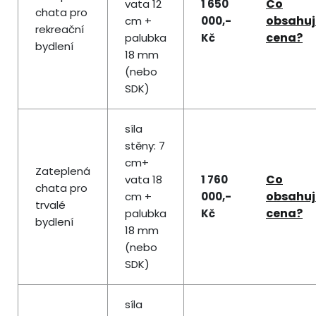
Co
vata 12
1 650
chata pro
obsahuj
cm +
000,-
rekreační
cena?
palubka
Kč
bydlení
18 mm
(nebo
SDK)
síla
stěny: 7
cm+
Zateplená
Co
vata 18
1 760
chata pro
obsahuj
cm +
000,-
trvalé
cena?
palubka
Kč
bydlení
18 mm
(nebo
SDK)
síla