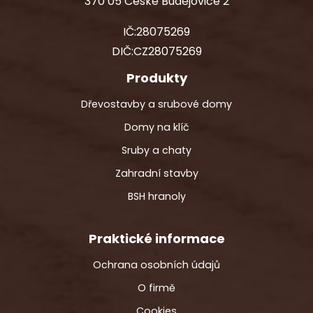
370 05 České Budějovice 2
IČ:28075269
DIČ:CZ28075269
Produkty
Dřevostavby a srubové domy
Domy na klíč
Sruby a chaty
Zahradní stavby
BSH hranoly
Praktické informace
Ochrana osobních údajů
O firmě
Cookies