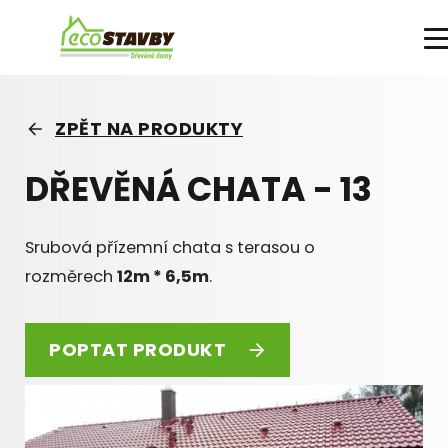
PRODUKTY A SLUŽBY
O FIRMĚ
VÝHODY
ZPĚT NA PRODUKTY
DŘEVĚNÁ CHATA - 13
Srubová přízemní chata s terasou o
rozměrech
12m * 6,5m
.
POPTAT PRODUKT