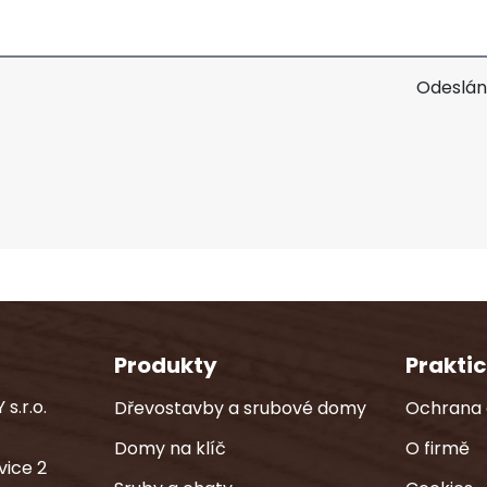
Odeslán
Produkty
Prakti
s.r.o.
Dřevostavby a srubové domy
Ochrana 
Domy na klíč
O firmě
vice 2