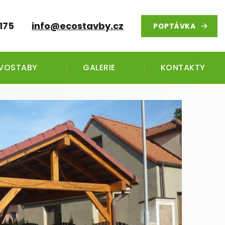
175
info@ecostavby.cz
POPTÁVKA
EVOSTABY
GALERIE
KONTAKTY