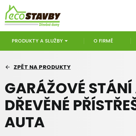
PRODUKTY A SLUŽBY
O FIRMĚ
ZPĚT NA PRODUKTY
GARÁŽOVÉ STÁNÍ
DŘEVĚNÉ PŘÍSTŘE
AUTA